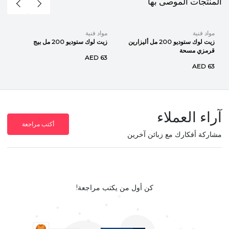
المنتجات الموصى بها
مواد فنية
مواد فنية
زيت لوك ستوديو 200 مل أليزارين
زيت لوك ستوديو 200 مل بيج
قرمزي مسحة
AED 63
AED 63
آراء العملاء
أكتب مراجعة
مشاركة أفكارك مع زبائن آخرين
كن أول من يكتب مراجعة!