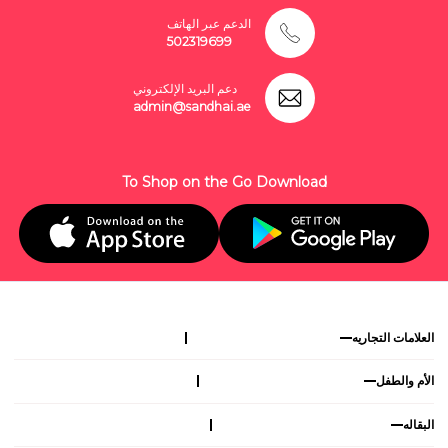
الدعم عبر الهاتف
502319699
دعم البريد الإلكتروني
admin@sandhai.ae
To Shop on the Go Download
العلامات التجاريه
الأم والطفل
البقاله