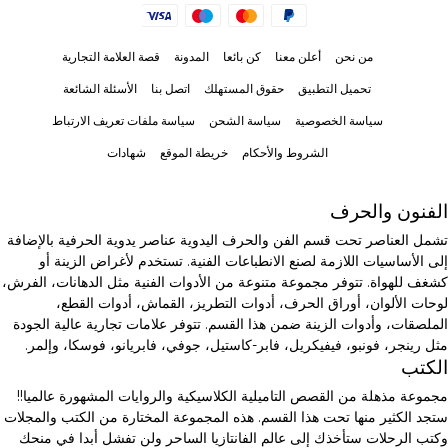
من نحن
أعلن معنا
كن بائعا
المدونة
قصة العلامة التجارية
تحميل التطبيق
حقوق المستهلك
اتصل بنا
الأسئلة الشائعة
سياسة الخصوصية
سياسة الشحن
سياسة ملفات تعريف الارتباط
الشروط والأحكام
خريطة الموقع
شهادات
الفنون والحرف
تشمل العناصر تحت قسم الفن والحرف اليدوية عناصر يدوية الحرفية بالإضافة
إلى الأساسيات اللازمة لصنع الانطباعات الفنية. تستخدم لأغراض الزينة أو
كشغف للهواة. تتوفر مجموعة متنوعة من الأدوات الفنية مثل الدهانات، الفرش،
لوحات الألوان، أوراق الحرف، أدوات التطريز، القماش، أدوات القطع،
الملصقات، وأدوات الزينة ضمن هذا القسم. تتوفر علامات تجارية عالية الجودة
مثل رينجر، فونبو، فيفيكريل، فابر-كاستيل، جوفي، فابريانو، فوسكا، وإلمر.
الكتب
مجموعة مذهلة من القصص التاميلية الكلاسيكية والروايات المشهورة عالميا!!
ستجد الكثير منها تحت هذا القسم. هذه المجموعة المختارة من الكتب والمجلات
وكتب الرحلات ستأخذك إلى عالم الفانتازيا الساحر ولن تفشل أبدا في منحك