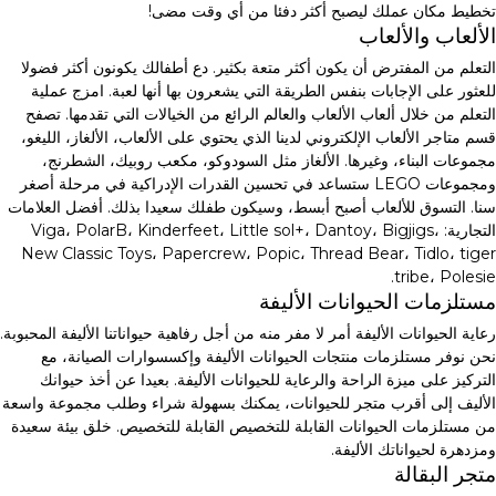
تخطيط مكان عملك ليصبح أكثر دفئا من أي وقت مضى!
الألعاب والألعاب
التعلم من المفترض أن يكون أكثر متعة بكثير. دع أطفالك يكونون أكثر فضولا
للعثور على الإجابات بنفس الطريقة التي يشعرون بها أنها لعبة. امزج عملية
التعلم من خلال ألعاب الألعاب والعالم الرائع من الخيالات التي تقدمها. تصفح
قسم متاجر الألعاب الإلكتروني لدينا الذي يحتوي على الألعاب، الألغاز، الليغو،
مجموعات البناء، وغيرها. الألغاز مثل السودوكو، مكعب روبيك، الشطرنج،
ومجموعات LEGO ستساعد في تحسين القدرات الإدراكية في مرحلة أصغر
سنا. التسوق للألعاب أصبح أبسط، وسيكون طفلك سعيدا بذلك. أفضل العلامات
التجارية: Viga، PolarB، Kinderfeet، Little sol+، Dantoy، Bigjigs،
New Classic Toys، Papercrew، Popic، Thread Bear، Tidlo، tiger
tribe، Polesie.
مستلزمات الحيوانات الأليفة
رعاية الحيوانات الأليفة أمر لا مفر منه من أجل رفاهية حيواناتنا الأليفة المحبوبة.
نحن نوفر مستلزمات منتجات الحيوانات الأليفة وإكسسوارات الصيانة، مع
التركيز على ميزة الراحة والرعاية للحيوانات الأليفة. بعيدا عن أخذ حيوانك
الأليف إلى أقرب متجر للحيوانات، يمكنك بسهولة شراء وطلب مجموعة واسعة
من مستلزمات الحيوانات القابلة للتخصيص القابلة للتخصيص. خلق بيئة سعيدة
ومزدهرة لحيواناتك الأليفة.
متجر البقالة