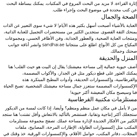
إثارة القراءة. لا مزيد من البحث المروع في المكتبات. يمكنك ببساطة البحث
عن كتب محددة في موضوع البحث وإجراء طلب.
الصحة والجمال
العناية بالأشياء أصبحت أسهل بكثير هذه الأيام! لا شيء سوى التعبير عن الذات
يمنحك الثقة القصوى. ستجدين الكثير من مستحضرات التجميل للعناية الذاتية،
ومنتجات العناية الصحية، والعطور الجذابة، وفن الأظافر الحسي، ومجموعات
المكياج من كل الأنواع. اطلع على منتجاتنا sandhai.ae وانشر أناقة جوانب
صحتك وجمالك.
المنزل والحديقة
أضف حيوية جمالية إلى مساحة معيشتك! يقال إن البيت هو حيث القلب! هنا
يمكنك العثور على قطع ديكور مثل فن الجدار، والأكواب المصممة،
والقرطاسية، وإكسسوارات الحديقة، وأدوات المطبخ المبتكرة. هذه
الإكسسوارات المصممة ستعزز جمال مساحة معيشتك الشخصية. تصبح الحياة
فنا وسيصبح مكان المعيشة أكثر حيوية!
مستلزمات مكتبية القرطاسية
من لا يأمل في مكان عمل منظم ومنظم؟ وأيضا، إذا كانت لمسة من الديكور
ستجعلك أكثر إنتاجية وتفانيا، فستشعر بالتأكيد بالانتعاش وأقل تشتت! هنا ستجد
الكثير من الأفكار الجديدة لإدارة مساحة عملك. تصفح مجموعة مستلزمات
المكتب مثل إكسسوارات الطاولة، الإطارات المرحة، المصابيح، ملفات
المجلات، دفاتر المكتب، حوامل الأقلام، والإكسسوارات الورقية. خذ وقتك في