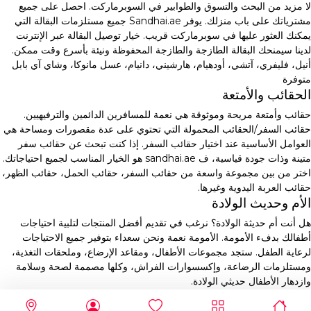
لا مزيد من البحث والتسوق والطوابير في السوبرماركت. احصل على جميع
مشترياتك على باب منزلك. يوفر Sandhai.ae جميع مستلزمات البقالة التي
يمكنك العثور عليها في سوبرماركت قريب. خيار توصيل البقالة عبر الإنترنت
لدينا سيمنحك البقالة الطازجة والطازجة المحفوظة ونيئة بأسرع وقت ممكن.
أنيل، فليفري، آتشي، أودهيام، هارشيني، دانيام، عسل مانوكا، وشاي آي بابل
متوفرة
الحقائب والأمتعة
حقائب وأمتعة مريحة وموثوقة هي نعمة للمسافرين الدائمين والترفيهيين.
حقائب السفر/الحقائب المحمولة التي تحتوي على عدة مقصورات ومساحة هي
العوامل الأساسية عند اختيار حقائب السفر. إذا كنت تبحث عن حقائب سفر
متينة وذات جودة قياسية، ف sandhai.ae هو الخيار المناسب لجميع احتياجاتك.
اختر من بين مجموعة واسعة من حقائب السفر، حقائب الحمل، حقائب الظهر،
حقائب العربة اليدوية وغيرها.
الأم وحديث الولادة
هل أنت أم حديثة الولادة؟ نرغب في تقديم أفضل المنتجات لتلبية احتياجات
أطفالك بدفء الأمومة. الأمومة نعمة ونحن سعداء بتوفير جميع الاحتياجات
لرعاية الطفل. ستجد مجموعات الأطفال، ومقاعد الإرضاع، وملحقات التغذية،
ومستلزمات الرضاعة، وإكسسوارات الفراش، وكلها مصممة لصحة وسلامة
وازدهار الأطفال حديثي الولادة.