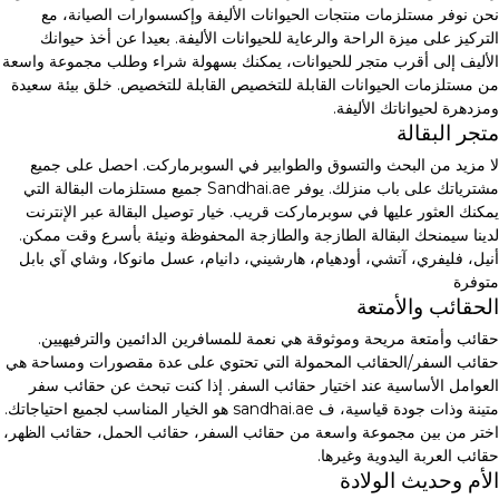
نحن نوفر مستلزمات منتجات الحيوانات الأليفة وإكسسوارات الصيانة، مع
التركيز على ميزة الراحة والرعاية للحيوانات الأليفة. بعيدا عن أخذ حيوانك
الأليف إلى أقرب متجر للحيوانات، يمكنك بسهولة شراء وطلب مجموعة واسعة
من مستلزمات الحيوانات القابلة للتخصيص القابلة للتخصيص. خلق بيئة سعيدة
ومزدهرة لحيواناتك الأليفة.
متجر البقالة
لا مزيد من البحث والتسوق والطوابير في السوبرماركت. احصل على جميع
مشترياتك على باب منزلك. يوفر Sandhai.ae جميع مستلزمات البقالة التي
يمكنك العثور عليها في سوبرماركت قريب. خيار توصيل البقالة عبر الإنترنت
لدينا سيمنحك البقالة الطازجة والطازجة المحفوظة ونيئة بأسرع وقت ممكن.
أنيل، فليفري، آتشي، أودهيام، هارشيني، دانيام، عسل مانوكا، وشاي آي بابل
متوفرة
الحقائب والأمتعة
حقائب وأمتعة مريحة وموثوقة هي نعمة للمسافرين الدائمين والترفيهيين.
حقائب السفر/الحقائب المحمولة التي تحتوي على عدة مقصورات ومساحة هي
العوامل الأساسية عند اختيار حقائب السفر. إذا كنت تبحث عن حقائب سفر
متينة وذات جودة قياسية، ف sandhai.ae هو الخيار المناسب لجميع احتياجاتك.
اختر من بين مجموعة واسعة من حقائب السفر، حقائب الحمل، حقائب الظهر،
حقائب العربة اليدوية وغيرها.
الأم وحديث الولادة