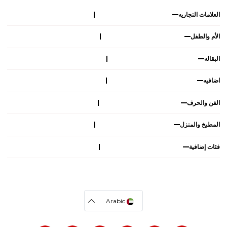
العلامات التجاريه
الأم والطفل
البقاله
اضافيه
الفن والحرف
المطبخ والمنزل
فئات إضافية
Arabic