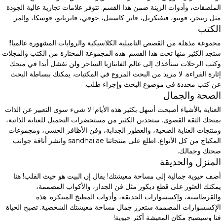
الملصقات، وأدوات الزينة ضمن هذا القسم. تتوفر علامات تجارية عالية الجودة
مثل رينجر، فونبو، فيفيكريل، فابر-كاستيل، جوفي، فابريانو، فوسكا، وإلمر.
الكتب
مجموعة مذهلة من القصص التاميلية الكلاسيكية والروايات المشهورة عالميا!!
ستجد الكثير منها تحت هذا القسم. هذه المجموعة المختارة من الكتب والمجلات
وكتب الرحلات ستأخذك إلى عالم الفانتازيا الساحر ولن تفشل أبدا في منحك
إثارة القراءة. لا مزيد من البحث المروع في المكتبات. يمكنك ببساطة البحث
عن كتب محددة في موضوع البحث وإجراء طلب.
الصحة والجمال
العناية بالأشياء أصبحت أسهل بكثير هذه الأيام! لا شيء سوى التعبير عن الذات
يمنحك الثقة القصوى. ستجدين الكثير من مستحضرات التجميل للعناية الذاتية،
ومنتجات العناية الصحية، والعطور الجذابة، وفن الأظافر الحسي، ومجموعات
المكياج من كل الأنواع. اطلع على منتجاتنا sandhai.ae وانشر أناقة جوانب
صحتك وجمالك.
المنزل والحديقة
أضف حيوية جمالية إلى مساحة معيشتك! يقال إن البيت هو حيث القلب! هنا
يمكنك العثور على قطع ديكور مثل فن الجدار، والأكواب المصممة،
والقرطاسية، وإكسسوارات الحديقة، وأدوات المطبخ المبتكرة. هذه
الإكسسوارات المصممة ستعزز جمال مساحة معيشتك الشخصية. تصبح الحياة
فنا وسيصبح مكان المعيشة أكثر حيوية!