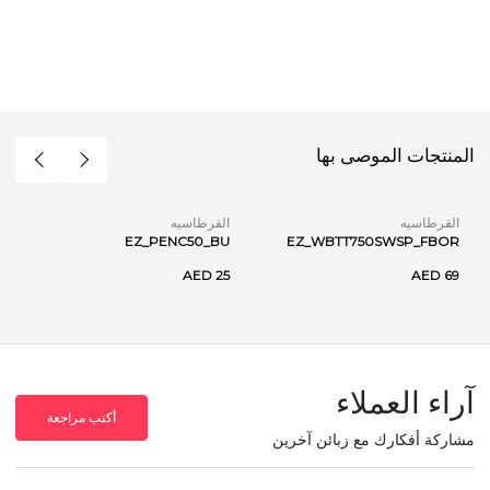
المنتجات الموصى بها
القرطاسيه
القرطاسيه
EZ_PENC50_BU
EZ_WBTT750SWSP_FBOR
AED 25
AED 69
آراء العملاء
أكتب مراجعة
مشاركة أفكارك مع زبائن آخرين