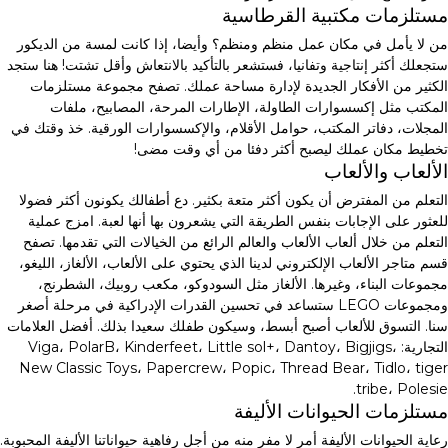
مستلزمات مكتبية القرطاسية
من لا يأمل في مكان عمل منظم ومنظم؟ وأيضا، إذا كانت لمسة من الديكور
ستجعلك أكثر إنتاجية وتفانيا، فستشعر بالتأكيد بالانتعاش وأقل تشتت! هنا ستجد
الكثير من الأفكار الجديدة لإدارة مساحة عملك. تصفح مجموعة مستلزمات
المكتب مثل إكسسوارات الطاولة، الإطارات المرحة، المصابيح، ملفات
المجلات، دفاتر المكتب، حوامل الأقلام، والإكسسوارات الورقية. خذ وقتك في
تخطيط مكان عملك ليصبح أكثر دفئا من أي وقت مضى!
الألعاب والألعاب
التعلم من المفترض أن يكون أكثر متعة بكثير. دع أطفالك يكونون أكثر فضولا
للعثور على الإجابات بنفس الطريقة التي يشعرون بها أنها لعبة. امزج عملية
التعلم من خلال ألعاب الألعاب والعالم الرائع من الخيالات التي تقدمها. تصفح
قسم متاجر الألعاب الإلكتروني لدينا الذي يحتوي على الألعاب، الألغاز، الليغو،
مجموعات البناء، وغيرها. الألغاز مثل السودوكو، مكعب روبيك، الشطرنج،
ومجموعات LEGO ستساعد في تحسين القدرات الإدراكية في مرحلة أصغر
سنا. التسوق للألعاب أصبح أبسط، وسيكون طفلك سعيدا بذلك. أفضل العلامات
التجارية: Viga، PolarB، Kinderfeet، Little sol+، Dantoy، Bigjigs،
New Classic Toys، Papercrew، Popic، Thread Bear، Tidlo، tiger
tribe، Polesie.
مستلزمات الحيوانات الأليفة
رعاية الحيوانات الأليفة أمر لا مفر منه من أجل رفاهية حيواناتنا الأليفة المحبوبة.