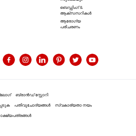
ബെഡ്ഡിംഗ് &
ആക്സസറികൾ
ആരോഗ്യ
പരിചരണം
്ലോഗ്
ബ്രാൻഡ് സ്റ്റോറി
പെടുക
പതിവുചോദ്യങ്ങൾ
സ്വകാര്യതാ നയം
ക്ഷ്യപത്രങ്ങൾ