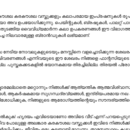
ൽ കരകൗശല കരകൗശല വസ്തുക്കളും കലാപരമായ ഇംപ്രഷനുകൾ രൂപക
അവ ഉപയോഗിക്കുന്നു. പെയിന്റുകൾ, ബ്രഷുകൾ, പാലറ്റ് പാഡു
 ഇനങ്ങൾ തുടങ്ങിയ വൈവിധ്യമാർന്ന കലാ ഉപകരണങ്ങൾ ഈ വിഭാ
കച്ച നിലവാരമുള്ള ബ്രാൻഡുകൾ ലഭ്യമാണ്.
സ നേടിയ നോവലുകളുടെയും മനസ്സിനെ വളച്ചൊടിക്കുന്ന ശേഖര
ാവിവരണങ്ങൾ എന്നിവയുടെ ഈ ശേഖരം നിങ്ങളെ ഫാന്റസിയുടെ മ
ുസ്തകക്കടകളിൽ ഭയാനകമായ തിരച്ചിലില്ല. തിരയൽ പ്രോംപ്റ്റി
ാരമല്ലാതെ മറ്റൊന്നും നിങ്ങൾക്ക് ആത്യന്തിക ആത്മവിശ്വാസ
ങൾ, ആകർഷകമായ സുഗന്ധദ്രവ്യങ്ങൾ, ഇന്ദ്രിയപരമായ നഖ കലാക
ശോധിക്കുക, നിങ്ങളുടെ ആരോഗ്യത്തിന്റെയും സൗന്ദര്യത്തിന്റെ
ുക! ഹൃദയം എവിടെയാണോ അവിടെ വീട് എന്ന് പറയപ്പെടുന്നു!. 
ിവ പോലുള്ള അലങ്കാര കരകൗശല വസ്തുക്കൾ ഇവിടെ നിങ്ങൾക
ർദ്ധിപ്പിക്കും. ജീവിതം ഒരു കലയായി മാറുന്നു, താമസസ്ഥലം ക