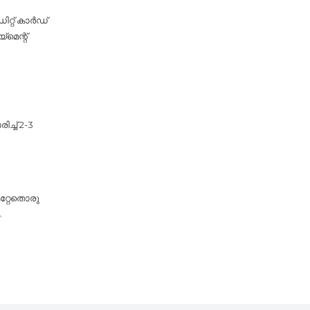
റ്റ് കാർഡ്
‌മെന്റ്
്ച് 2-3
മറ്റേതൊരു
.