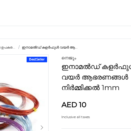
ഉപകര...
ഇനാമൽഡ് കളർഫുൾ വയർ ആ...
നെജൂം
BestSeller
ക്രാഫ്റ്റ് മെറ്റീരിയലുകൾ
ഇനാമൽഡ് കളർഫു
കളിമണ്ണ്
വയർ ആഭരണങ്ങൾ
നിർമ്മിക്കൽ 1mm
AED 10
ണങ്ങൾ
Inclusive all taxes