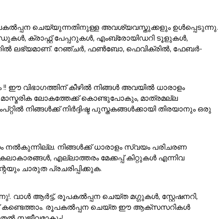
ൽപ്പന ചെയ്യുന്നതിനുള്ള അവശ്യവസ്തുക്കളും ഉൾപ്പെടുന്നു.
കൾ, ക്രാഫ്റ്റ് പേപ്പറുകൾ, എംബ്രോയിഡറി ടൂളുകൾ,
ഗത്തിൽ ലഭ്യമാണ്. റേഞ്ചർ, ഫൺബോ, ഫെവിക്രിൽ, ഫേബർ-
ം !! ഈ വിഭാഗത്തിന് കീഴിൽ നിങ്ങൾ അവയിൽ ധാരാളം
ാസ്മരിക ലോകത്തേക്ക് കൊണ്ടുപോകും, മാത്രമല്ല
ൽ നിങ്ങൾക്ക് നിർദ്ദിഷ്ട പുസ്തകങ്ങൾക്കായി തിരയാനും ഒരു
ം നൽകുന്നില്ല. നിങ്ങൾക്ക് ധാരാളം സ്വയം പരിചരണ
ാരങ്ങൾ, എല്ലാത്തരം മേക്കപ്പ് കിറ്റുകൾ എന്നിവ
യും ചാരുത പ്രചരിപ്പിക്കുക.
വാൾ ആർട്ട്, രൂപകൽപ്പന ചെയ്ത മഗ്ഗുകൾ, സ്റ്റേഷനറി,
്ക് കണ്ടെത്താം. രൂപകൽപ്പന ചെയ്ത ഈ ആക്സസറികൾ
ൂടുതൽ സജീവമാകും!