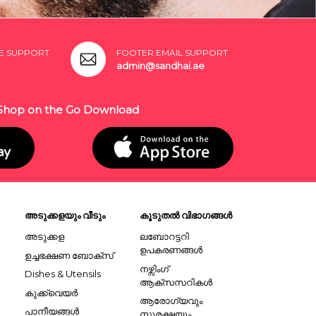
E SUPPORT
FOOTER EMAIL SUPPORT
admin@sandhai.ae
Shop on the Go Download
അടുക്കളയും വീടും
കൂടുതൽ വിഭാഗങ്ങൾ
അടുക്കള
ലബോറട്ടറി
ഉപകരണങ്ങൾ
ഉച്ചഭക്ഷണ ബോക്സ്
നഴ്സിംഗ്
Dishes & Utensils
ആക്സസറികൾ
കുക്ക്വെയർ
ആരോഗ്യവും
പാനീയങ്ങൾ
സുരക്ഷയും