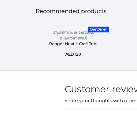
Recommended products
BestSeller
BestSeller
ശല
ആർട്സ് & കരകൗശല
ഉപകരണങ്ങൾ
it Pad
Ranger Heat It Craft Tool
AED 120
Customer revie
Share your thoughts with othe