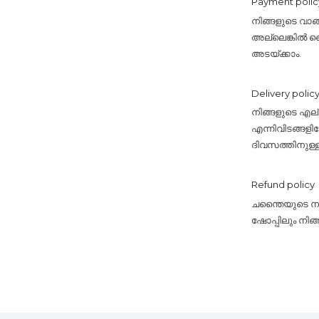
Payment polic
നിങ്ങളുടെ വാങ
അല്ലെങ്കിൽ ബൈ 
അടയ്ക്കാം.
Delivery polic
നിങ്ങളുടെ എ
എന്നിവിടങ്ങളി
ദിവസത്തിനുള്
Refund policy
ചന്തൈയുടെ നയം
ഷോപ്പിലും നിങ