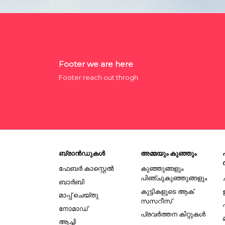
Footer we are here
Footer reach out throgh
ബ്രാൻഡുകൾ
അമ്മയും കുഞ്ഞും
ഫേബർ കാസ്റ്റെൽ
കുഞ്ഞുങ്ങളും
പിഞ്ചുകുഞ്ഞുങ്ങളും
ബാർബി
കുട്ടികളുടെ ആക്
മാപ്പ് ചെയ്തു
സസറീസ്
നോമാഡ്
പ്രവർത്തന കിറ്റുകൾ
ആച്ചി