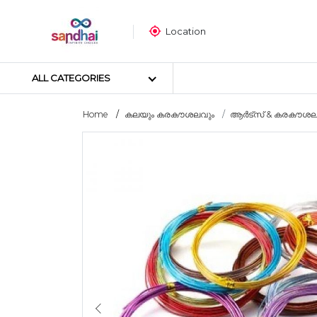
Location
ALL CATEGORIES
Home
കലയും കരകൗശലവും
ആർട്സ് & കരകൗശല 
Most popular
ക്രാഫ്റ്റ് മെറ്റീരിയലുകൾ
തയ്യൽ സാമഗ്രികൾ
ആർട്ട് മെറ്റീരിയലുകൾ
DIY മെറ്റീരിയലുകൾ
ആർട്സ് & കരകൗശല ഉപകര
സ്റ്റിക്കർ പോസ്റ്റർ
പസിൾ