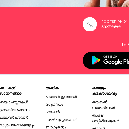
FOOTER PHON
502319699
To 
പലചരക്ക്
അധിക
കലയും
സാധനങ്ങൾ
കരകൗശലവും
ഫാഷൻ ഇനങ്ങൾ
ചായ ചേരുവകൾ
തയ്യൽ
സുഗന്ധം
സാമഗ്രികൾ
ഉണങ്ങിയ ഭക്ഷണം
ഫാഷൻ
ആർട്ട്
ഫ്ലേവർ പൗഡർ
തമിഴ് പുസ്തകങ്ങൾ
മെറ്റീരിയലുകൾ
മധുരപലഹാരങ്ങളും
ബാഗുകളും
ക്രാഫ്റ്റ്