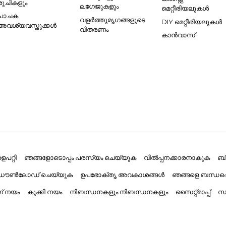
രുചികളും
ലഗേജുകളും
മെറ്റീരിയലുകൾ
പാചക
വളർത്തുമൃഗങ്ങളുടെ
DIY മെറ്റീരിയലുകൾ
അവശ്യവസ്തുക്കൾ
വിതരണം
കാൻവാസ്
പറ്റി
ഞങ്ങളോടൊപ്പം പരസ്യം ചെയ്യുക
വിൽപ്പനക്കാരനാകുക
ബ
് ഡൗൺലോഡ് ചെയ്യുക
ഉപഭോക്തൃ അവകാശങ്ങൾ
ഞങ്ങളെ ബന്ധപ്
ംഗ് നയം
കുക്കി നയം
നിബന്ധനകളും നിബന്ധനകളും
സൈറ്റ്മാപ്പ്
സാ