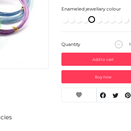
Enameled jewellary colour
Quantity
Add to cart
Buy now
cies