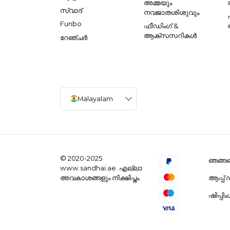
അമ്മയും
സ്വാദ്
നവജാതശിശുവും
Funbo
ഫീഡിംഗ് &
ആക്സസറികൾ
റേഞ്ചർ
Malayalam
© 2020-2025
ഞങ്ങളെ
www.sandhai.ae. എല്ലാ
ആപ്പ
അവകാശങ്ങളും നിക്ഷിപ്തം.
ഷിപ്പി