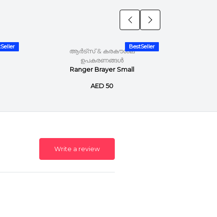
Seller
BestSeller
ആർട്സ് & കരകൗശല
ആ
ഉപകരണങ്ങൾ
Ranger Brayer Small
Range
AED 50
Write a review