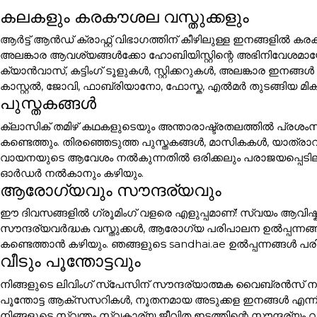
കലകളും കരകൗശല വസ്തുക്കളും
ആർട്ട് ആൻഡ് ക്രാഫ്റ്റ് വിഭാഗത്തിന് കീഴിലുള്ള ഇനങ്ങളി
അലങ്കാര ആവശ്യങ്ങൾക്കോ ഹോബിയിസ്റ്റിന്റെ അഭിനിവേശമായോ 
ക്യാൻവാസ്, കട്ടിംഗ് ടൂളുകൾ, സ്റ്റിക്കറുകൾ, അലങ്കാര
കാസ്റ്റൽ, ജോവി, ഫാബ്രിയാനോ, ഫോസ്ക, എൽമർ തുടങ്ങിയ മി
പുസ്തകങ്ങൾ
ക്ലാസിക് തമിഴ് കഥകളുടെയും അന്താരാഷ്ട്രതലത്തിൽ പ്രശം
കണ്ടെത്തും. തിരഞ്ഞെടുത്ത പുസ്തകങ്ങൾ, മാസികകൾ, യാത്ര
വായനയുടെ ആവേശം നൽകുന്നതിൽ ഒരിക്കലും പരാജയപ്പെടില്ല. പ
ഓർഡർ നൽകാനും കഴിയും.
ആരോഗ്യവും സൗന്ദര്യവും
ഈ ദിവസങ്ങളിൽ ഗ്രൂമിംഗ് വളരെ എളുപ്പമാണ്! സ്വയം ആവിഷ്ക
സൗന്ദര്യവർദ്ധക വസ്തുക്കൾ, ആരോഗ്യ പരിപാലന ഉൽപ്പന്നങ്
കണ്ടെത്താൻ കഴിയും. ഞങ്ങളുടെ sandhai.ae ഉൽപ്പന്നങ്ങൾ പരി
വീടും പൂന്തോട്ടവും
നിങ്ങളുടെ ലിവിംഗ് സ്പേസിന് സൗന്ദര്യാത്മക വൈബ്രൻസ് നൽക
പൂന്തോട്ട ആക്സസറികൾ, നൂതനമായ അടുക്കള ഇനങ്ങൾ എന്ന
നിങ്ങളുടെ സ്വന്തം സ്വകാര്യ ജീവിത ഇടത്തിന്റെ സൗന്ദര്യം വ