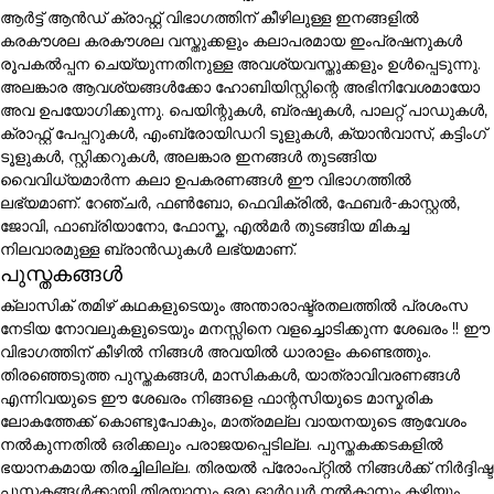
ആർട്ട് ആൻഡ് ക്രാഫ്റ്റ് വിഭാഗത്തിന് കീഴിലുള്ള ഇനങ്ങളിൽ
കരകൗശല കരകൗശല വസ്തുക്കളും കലാപരമായ ഇംപ്രഷനുകൾ
രൂപകൽപ്പന ചെയ്യുന്നതിനുള്ള അവശ്യവസ്തുക്കളും ഉൾപ്പെടുന്നു.
അലങ്കാര ആവശ്യങ്ങൾക്കോ ഹോബിയിസ്റ്റിന്റെ അഭിനിവേശമായോ
അവ ഉപയോഗിക്കുന്നു. പെയിന്റുകൾ, ബ്രഷുകൾ, പാലറ്റ് പാഡുകൾ,
ക്രാഫ്റ്റ് പേപ്പറുകൾ, എംബ്രോയിഡറി ടൂളുകൾ, ക്യാൻവാസ്, കട്ടിംഗ്
ടൂളുകൾ, സ്റ്റിക്കറുകൾ, അലങ്കാര ഇനങ്ങൾ തുടങ്ങിയ
വൈവിധ്യമാർന്ന കലാ ഉപകരണങ്ങൾ ഈ വിഭാഗത്തിൽ
ലഭ്യമാണ്. റേഞ്ചർ, ഫൺബോ, ഫെവിക്രിൽ, ഫേബർ-കാസ്റ്റൽ,
ജോവി, ഫാബ്രിയാനോ, ഫോസ്ക, എൽമർ തുടങ്ങിയ മികച്ച
നിലവാരമുള്ള ബ്രാൻഡുകൾ ലഭ്യമാണ്.
പുസ്തകങ്ങൾ
ക്ലാസിക് തമിഴ് കഥകളുടെയും അന്താരാഷ്ട്രതലത്തിൽ പ്രശംസ
നേടിയ നോവലുകളുടെയും മനസ്സിനെ വളച്ചൊടിക്കുന്ന ശേഖരം !! ഈ
വിഭാഗത്തിന് കീഴിൽ നിങ്ങൾ അവയിൽ ധാരാളം കണ്ടെത്തും.
തിരഞ്ഞെടുത്ത പുസ്തകങ്ങൾ, മാസികകൾ, യാത്രാവിവരണങ്ങൾ
എന്നിവയുടെ ഈ ശേഖരം നിങ്ങളെ ഫാന്റസിയുടെ മാസ്മരിക
ലോകത്തേക്ക് കൊണ്ടുപോകും, മാത്രമല്ല വായനയുടെ ആവേശം
നൽകുന്നതിൽ ഒരിക്കലും പരാജയപ്പെടില്ല. പുസ്തകക്കടകളിൽ
ഭയാനകമായ തിരച്ചിലില്ല. തിരയൽ പ്രോംപ്റ്റിൽ നിങ്ങൾക്ക് നിർദ്ദിഷ്ട
പുസ്തകങ്ങൾക്കായി തിരയാനും ഒരു ഓർഡർ നൽകാനും കഴിയും.