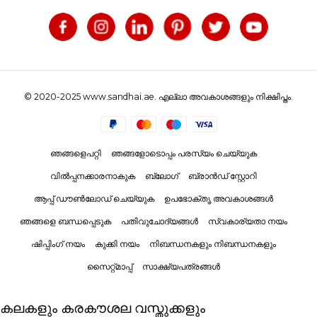
© 2020-2025 www.sandhai.ae. എല്ലാ അവകാശങ്ങളും നിക്ഷിപ്തം.
ഞങ്ങളെപറ്റി
ഞങ്ങളോടൊപ്പം പരസ്യം ചെയ്യുക
വിൽപ്പനക്കാരനാകുക
ബ്ലോഗ്
ബ്രാൻഡ് സ്റ്റോറി
ആപ്പ് ഡൗൺലോഡ് ചെയ്യുക
ഉപഭോക്തൃ അവകാശങ്ങൾ
ഞങ്ങളെ ബന്ധപ്പെടുക
പതിവുചോദ്യങ്ങൾ
സ്വകാര്യതാ നയം
ഷിപ്പിംഗ് നയം
കുക്കി നയം
നിബന്ധനകളും നിബന്ധനകളും
സൈറ്റ്മാപ്പ്
സാക്ഷ്യപത്രങ്ങൾ
കലകളും കരകൗശല വസ്തുക്കളും