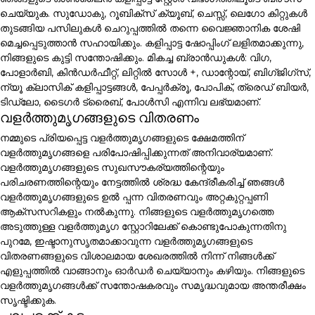
ചെയ്യുക. സുഡോകു, റൂബിക്സ് ക്യൂബ്, ചെസ്സ്, ലെഗോ കിറ്റുകൾ
തുടങ്ങിയ പസിലുകൾ ചെറുപ്പത്തിൽ തന്നെ വൈജ്ഞാനിക ശേഷി
മെച്ചപ്പെടുത്താൻ സഹായിക്കും. കളിപ്പാട്ട ഷോപ്പിംഗ് ലളിതമാക്കുന്നു,
നിങ്ങളുടെ കുട്ടി സന്തോഷിക്കും. മികച്ച ബ്രാൻഡുകൾ: വിഗ,
പോളാർബി, കിൻഡർഫീറ്റ്, ലിറ്റിൽ സോൾ +, ഡാന്റോയ്, ബിഗ്ജിഗ്സ്,
ന്യൂ ക്ലാസിക് കളിപ്പാട്ടങ്ങൾ, പേപ്പർക്രൂ, പോപിക്, ത്രെഡ് ബിയർ,
ടിഡ്ലോ, ടൈഗർ ട്രൈബ്, പോൾസി എന്നിവ ലഭ്യമാണ്.
വളർത്തുമൃഗങ്ങളുടെ വിതരണം
നമ്മുടെ പ്രിയപ്പെട്ട വളർത്തുമൃഗങ്ങളുടെ ക്ഷേമത്തിന്
വളർത്തുമൃഗങ്ങളെ പരിപോഷിപ്പിക്കുന്നത് അനിവാര്യമാണ്.
വളർത്തുമൃഗങ്ങളുടെ സുഖസൗകര്യത്തിന്റെയും
പരിചരണത്തിന്റെയും നേട്ടത്തിൽ ശ്രദ്ധ കേന്ദ്രീകരിച്ച് ഞങ്ങൾ
വളർത്തുമൃഗങ്ങളുടെ ഉൽ പ്പന്ന വിതരണവും അറ്റകുറ്റപ്പണി
ആക്സസറികളും നൽകുന്നു. നിങ്ങളുടെ വളർത്തുമൃഗത്തെ
അടുത്തുള്ള വളർത്തുമൃഗ സ്റ്റോറിലേക്ക് കൊണ്ടുപോകുന്നതിനു
പുറമേ, ഇഷ്ടാനുസൃതമാക്കാവുന്ന വളർത്തുമൃഗങ്ങളുടെ
വിതരണങ്ങളുടെ വിശാലമായ ശേഖരത്തിൽ നിന്ന് നിങ്ങൾക്ക്
എളുപ്പത്തിൽ വാങ്ങാനും ഓർഡർ ചെയ്യാനും കഴിയും. നിങ്ങളുടെ
വളർത്തുമൃഗങ്ങൾക്ക് സന്തോഷകരവും സമൃദ്ധവുമായ അന്തരീക്ഷം
സൃഷ്ടിക്കുക.