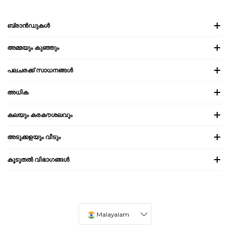
ബ്രാൻഡുകൾ
അമ്മയും കുഞ്ഞും
പലചരക്ക് സാധനങ്ങൾ
അധിക
കലയും കരകൗശലവും
അടുക്കളയും വീടും
കൂടുതൽ വിഭാഗങ്ങൾ
Malayalam