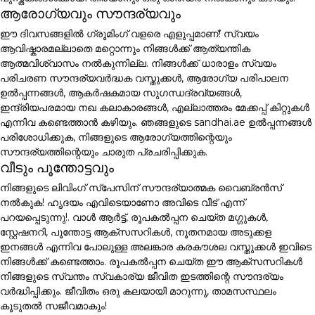
ആരോഗ്യവും സൗന്ദര്യവും
ഈ ദിവസങ്ങളിൽ ഗ്രൂമിംഗ് വളരെ എളുപ്പമാണ്! സ്വയം
ആവിഷ്കാരമല്ലാതെ മറ്റൊന്നും നിങ്ങൾക്ക് ആത്യന്തിക
ആത്മവിശ്വാസം നൽകുന്നില്ല. നിങ്ങൾക്ക് ധാരാളം സ്വയം
പരിചരണ സൗന്ദര്യവർദ്ധക വസ്തുക്കൾ, ആരോഗ്യ പരിപാലന
ഉൽപ്പന്നങ്ങൾ, ആകർഷകമായ സുഗന്ധദ്രവ്യങ്ങൾ,
ഇന്ദ്രിയപരമായ നഖ കലാകാരങ്ങൾ, എല്ലാത്തരം മേക്കപ്പ് കിറ്റുകൾ
എന്നിവ കണ്ടെത്താൻ കഴിയും. ഞങ്ങളുടെ sandhai.ae ഉൽപ്പന്നങ്ങൾ
പരിശോധിക്കുക, നിങ്ങളുടെ ആരോഗ്യത്തിന്റെയും
സൗന്ദര്യത്തിന്റെയും ചാരുത പ്രചരിപ്പിക്കുക.
വീടും പൂന്തോട്ടവും
നിങ്ങളുടെ ലിവിംഗ് സ്പേസിന് സൗന്ദര്യാത്മക വൈബ്രൻസ്
നൽകുക! ഹൃദയം എവിടെയാണോ അവിടെ വീട് എന്ന്
പറയപ്പെടുന്നു!. വാൾ ആർട്ട്, രൂപകൽപ്പന ചെയ്ത മഗ്ഗുകൾ,
സ്റ്റേഷനറി, പൂന്തോട്ട ആക്സസറികൾ, നൂതനമായ അടുക്കള
ഇനങ്ങൾ എന്നിവ പോലുള്ള അലങ്കാര കരകൗശല വസ്തുക്കൾ ഇവിടെ
നിങ്ങൾക്ക് കണ്ടെത്താം. രൂപകൽപ്പന ചെയ്ത ഈ ആക്സസറികൾ
നിങ്ങളുടെ സ്വന്തം സ്വകാര്യ ജീവിത ഇടത്തിന്റെ സൗന്ദര്യം
വർദ്ധിപ്പിക്കും. ജീവിതം ഒരു കലയായി മാറുന്നു, താമസസ്ഥലം
കൂടുതൽ സജീവമാകും!