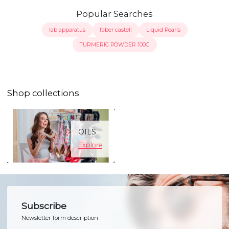
Popular Searches
lab apparatus
faber castell
Liquid Pearls
TURMERIC POWDER 100G
Shop collections
OILS
Explore
Subscribe
Newsletter form description