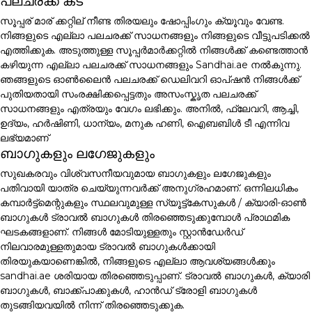
പലചരക്ക് കട
സൂപ്പര് മാര് ക്കറ്റില് നീണ്ട തിരയലും ഷോപ്പിംഗും ക്യൂവും വേണ്ട.
നിങ്ങളുടെ എല്ലാ പലചരക്ക് സാധനങ്ങളും നിങ്ങളുടെ വീട്ടുപടിക്കൽ
എത്തിക്കുക. അടുത്തുള്ള സൂപ്പർമാർക്കറ്റിൽ നിങ്ങൾക്ക് കണ്ടെത്താൻ
കഴിയുന്ന എല്ലാ പലചരക്ക് സാധനങ്ങളും Sandhai.ae നൽകുന്നു.
ഞങ്ങളുടെ ഓൺലൈൻ പലചരക്ക് ഡെലിവറി ഓപ്ഷൻ നിങ്ങൾക്ക്
പുതിയതായി സംരക്ഷിക്കപ്പെട്ടതും അസംസ്കൃത പലചരക്ക്
സാധനങ്ങളും എത്രയും വേഗം ലഭിക്കും. അനിൽ, ഫ്ലേവറി, ആച്ചി,
ഉദ്യം, ഹർഷിണി, ധാന്യം, മനുക ഹണി, ഐബബിൾ ടീ എന്നിവ
ലഭ്യമാണ്
ബാഗുകളും ലഗേജുകളും
സുഖകരവും വിശ്വസനീയവുമായ ബാഗുകളും ലഗേജുകളും
പതിവായി യാത്ര ചെയ്യുന്നവർക്ക് അനുഗ്രഹമാണ്. ഒന്നിലധികം
കമ്പാർട്ട്മെന്റുകളും സ്ഥലവുമുള്ള സ്യൂട്ട്കേസുകൾ / ക്യാരി-ഓൺ
ബാഗുകൾ ട്രാവൽ ബാഗുകൾ തിരഞ്ഞെടുക്കുമ്പോൾ പ്രാഥമിക
ഘടകങ്ങളാണ്. നിങ്ങൾ മോടിയുള്ളതും സ്റ്റാൻഡേർഡ്
നിലവാരമുള്ളതുമായ ട്രാവൽ ബാഗുകൾക്കായി
തിരയുകയാണെങ്കിൽ, നിങ്ങളുടെ എല്ലാ ആവശ്യങ്ങൾക്കും
sandhai.ae ശരിയായ തിരഞ്ഞെടുപ്പാണ്. ട്രാവൽ ബാഗുകൾ, ക്യാരി
ബാഗുകൾ, ബാക്ക്പാക്കുകൾ, ഹാൻഡ് ട്രോളി ബാഗുകൾ
തുടങ്ങിയവയിൽ നിന്ന് തിരഞ്ഞെടുക്കുക.