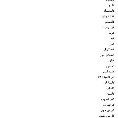
فانبو
فانتاستيك
فتاة تاونلي
فلامينغو
فولدرميت
فويادا
فيجا
فيرا
فيفيكريل
فيفيكول م.ر
فيلوز
فينينولو
قبيلة النمر
قرطاسية PSI
كاليمارك
كامباب
كاملين
كتم الصوت
كرافورس
كريس جون
كل يوم طفل