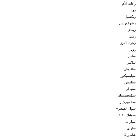
رعاية الأم
روح
ريكسيل
رينبوكورنس
رينتاي
زميل
زهرة الكرز
زوبر
ساحر
ساكثي
ساندهاي
سبايسيكور
ستامبيريا
ستيدلر
سكينجيستيك
سلامبيركينز
سول الصغير+
سونيك القنفذ
سيارات
شاربي
شاندريكا