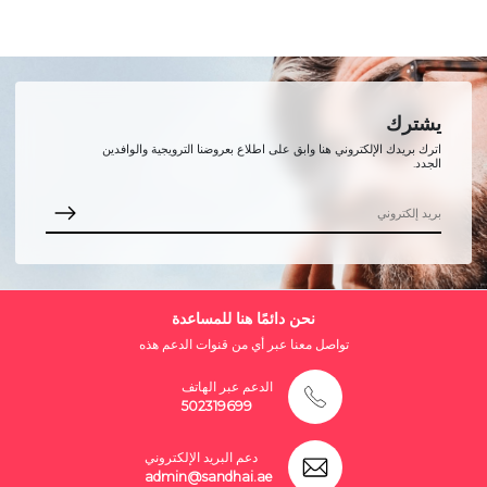
يشترك
اترك بريدك الإلكتروني هنا وابق على اطلاع بعروضنا الترويجية والوافدين
الجدد.
نحن دائمًا هنا للمساعدة
تواصل معنا عبر أي من قنوات الدعم هذه
الدعم عبر الهاتف
502319699
دعم البريد الإلكتروني
admin@sandhai.ae