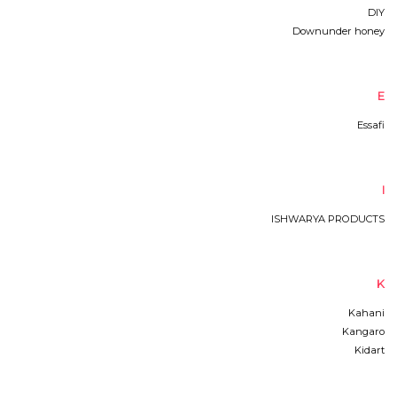
DIY
Downunder honey
E
Essafi
I
ISHWARYA PRODUCTS
K
Kahani
Kangaro
Kidart