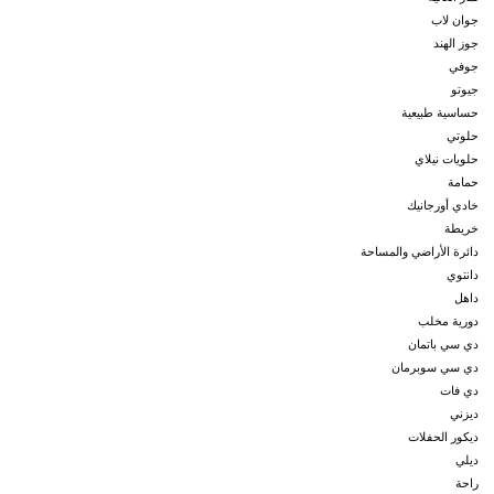
جوان لاب
جوز الهند
جوفي
جيوتو
حساسية طبيعية
حلوتي
حلويات نيلاي
حمامة
خادي أورجانيك
خريطة
دائرة الأراضي والمساحة
دانتوي
داهل
دورية مخلب
دي سي باتمان
دي سي سوبرمان
دي فات
ديزني
ديكور الحفلات
ديلي
راحة