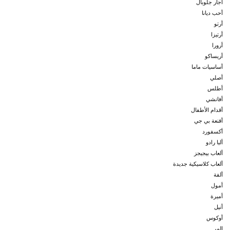
أجار جلوبال
أحب ديانا
أرتو
أرتيزا
أرورا
أريساكو
أساسيات ماما
أصلي
أطلس
أفانشي
أقدام الأطفال
أقنعة بي جي
أكسفورد
ألبا رادو
ألعاب بيجيجز
ألعاب كلاسيكية جديدة
ألفة
أمول
أميرة
أنيل
أوكوس
إلمر