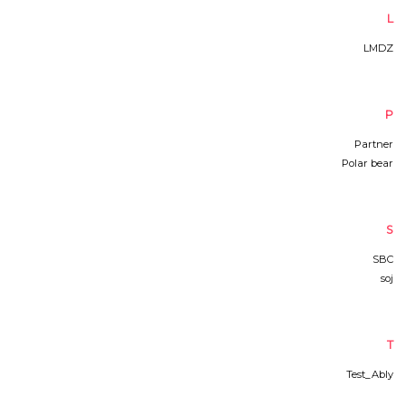
L
LMDZ
P
Partner
Polar bear
S
SBC
soj
T
Test_Ably