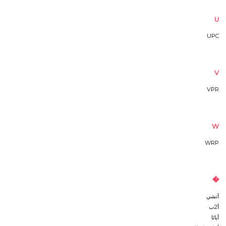
U
UPC
V
VPR
W
WRP
�
آتشي
أ2ب
أباثا