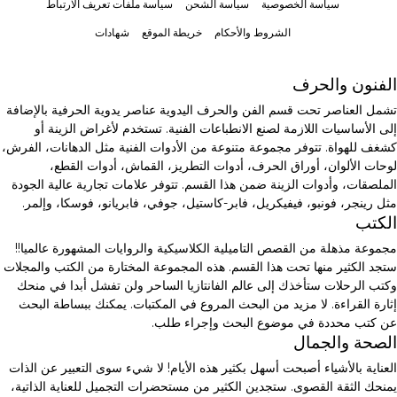
سياسة الخصوصية
سياسة الشحن
سياسة ملفات تعريف الارتباط
الشروط والأحكام
خريطة الموقع
شهادات
الفنون والحرف
تشمل العناصر تحت قسم الفن والحرف اليدوية عناصر يدوية الحرفية بالإضافة
إلى الأساسيات اللازمة لصنع الانطباعات الفنية. تستخدم لأغراض الزينة أو
كشغف للهواة. تتوفر مجموعة متنوعة من الأدوات الفنية مثل الدهانات، الفرش،
لوحات الألوان، أوراق الحرف، أدوات التطريز، القماش، أدوات القطع،
الملصقات، وأدوات الزينة ضمن هذا القسم. تتوفر علامات تجارية عالية الجودة
مثل رينجر، فونبو، فيفيكريل، فابر-كاستيل، جوفي، فابريانو، فوسكا، وإلمر.
الكتب
مجموعة مذهلة من القصص التاميلية الكلاسيكية والروايات المشهورة عالميا!!
ستجد الكثير منها تحت هذا القسم. هذه المجموعة المختارة من الكتب والمجلات
وكتب الرحلات ستأخذك إلى عالم الفانتازيا الساحر ولن تفشل أبدا في منحك
إثارة القراءة. لا مزيد من البحث المروع في المكتبات. يمكنك ببساطة البحث
عن كتب محددة في موضوع البحث وإجراء طلب.
الصحة والجمال
العناية بالأشياء أصبحت أسهل بكثير هذه الأيام! لا شيء سوى التعبير عن الذات
يمنحك الثقة القصوى. ستجدين الكثير من مستحضرات التجميل للعناية الذاتية،