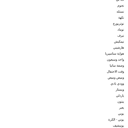
نجوم
نستله
نكهة
نوتريورج
نوماد
نيرف
نيمكيش
هارشيني
هواية ستامبيريا
واحد وسبعون
وصفة ساتيا
وقت الاحتفال
وميض وميض
وودي بادي
ويستار
ياردلي
يبتون
يعبر
يوبي
يوني - الكرة
يونيشيف