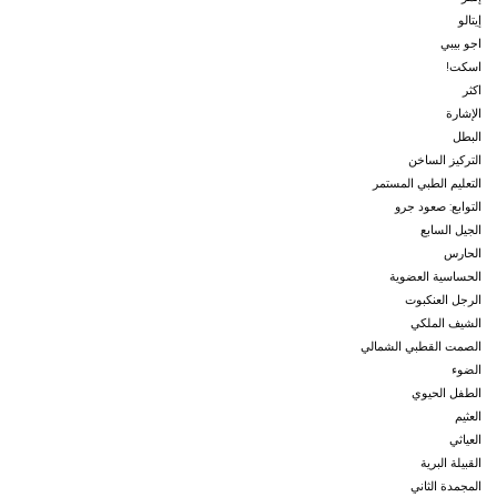
إيتالو
اجو بيبي
اسكت!
اكثر
الإشارة
البطل
التركيز الساخن
التعليم الطبي المستمر
التوابع: صعود جرو
الجيل السابع
الحارس
الحساسية العضوية
الرجل العنكبوت
الشيف الملكي
الصمت القطبي الشمالي
الضوء
الطفل الحيوي
العثيم
العياثي
القبيلة البرية
المجمدة الثاني