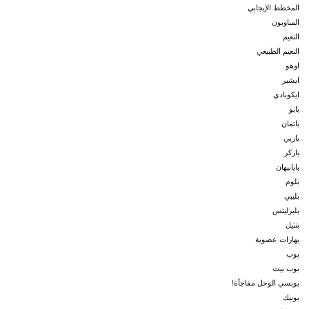
المخطط الإيجابي
المناوبون
النعيم
النعيم الطبيعي
اوهو
ايشير
ايكوبادي
بابو
باتمان
باربي
باركر
بايانيهان
بلوم
بليبي
بليزليتس
بنتيل
بهارات عضوية
بوب
بوب بيت
بوبسي الوحل مفاجأة!
بوبيك