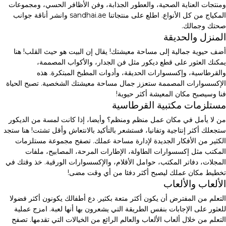
ومنتجات العناية الصحية، والعطور الجذابة، وفن الأظافر الحسي، ومجموعات
المكياج من كل الأنواع. اطلع على منتجاتنا sandhai.ae وانشر أناقة جوانب
صحتك وجمالك.
المنزل والحديقة
أضف حيوية جمالية إلى مساحة معيشتك! يقال إن البيت هو حيث القلب! هنا
يمكنك العثور على قطع ديكور مثل فن الجدار، والأكواب المصممة،
والقرطاسية، وإكسسوارات الحديقة، وأدوات المطبخ المبتكرة. هذه
الإكسسوارات المصممة ستعزز جمال مساحة معيشتك الشخصية. تصبح الحياة
فنا وسيصبح مكان المعيشة أكثر حيوية!
مستلزمات مكتبية القرطاسية
من لا يأمل في مكان عمل منظم ومنظم؟ وأيضا، إذا كانت لمسة من الديكور
ستجعلك أكثر إنتاجية وتفانيا، فستشعر بالتأكيد بالانتعاش وأقل تشتت! هنا ستجد
الكثير من الأفكار الجديدة لإدارة مساحة عملك. تصفح مجموعة مستلزمات
المكتب مثل إكسسوارات الطاولة، الإطارات المرحة، المصابيح، ملفات
المجلات، دفاتر المكتب، حوامل الأقلام، والإكسسوارات الورقية. خذ وقتك في
تخطيط مكان عملك ليصبح أكثر دفئا من أي وقت مضى!
الألعاب والألعاب
التعلم من المفترض أن يكون أكثر متعة بكثير. دع أطفالك يكونون أكثر فضولا
للعثور على الإجابات بنفس الطريقة التي يشعرون بها أنها لعبة. امزج عملية
التعلم من خلال ألعاب الألعاب والعالم الرائع من الخيالات التي تقدمها. تصفح