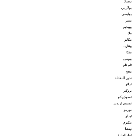
بوسكا
بولار بي
بوليسي
بيبيتزا
بيبيجيم
بيك
بيكابو
بينتارت
بينكا
بيوميل
تام تام
تبجح
تدور المقاتلة
تراتو
تروكير
تسوكينيكو
تصميم ثريدبير
توريتو
تيدلو
تيكنوم
تينشا
ثمار العالية