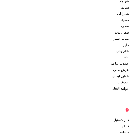
شريماد
شنايدر
شيترابات
صحية
صدف
صفر زيوت
ضباب حليبي
طيار
عالم ريان
عام
عجلات ساخنة
عرض صلب
عطور ايه بي
عن قرب
عوامة النجاة
�
فابر كاستيل
فازلين
فاسانت