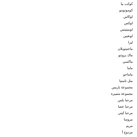
كوكب بيا
كوموتومو
لوكاس
لوكس
لوميتيتس
لونغبين
ليرا
ماجنيتوبلان
ماك برونتو
ماكسي
ماما
ماماجو
مثل ناستيا
مجموعة باريس
مجموعة متميزة
مرحبا بلس
مرحبا عصا
مرحبا كيتي
مروسا
مريم
مزدوج أ