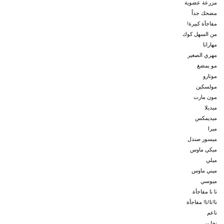
مزرعة عضوية
مضحك جداً
مفاجأة كبيرة!
من السهل كوك
مهارانا
مهري الصغير
مو يمضغ
موتارو
مولسكين
مون مارت
ميديلا
ميديمكس
ميرا
ميسور صندل
ميكي ماوس
ميلي
ميني ماوس
ميوسي
نا نا مفاجأة.
نا!نا!نا! مفاجأة
ناعم
نجا بي