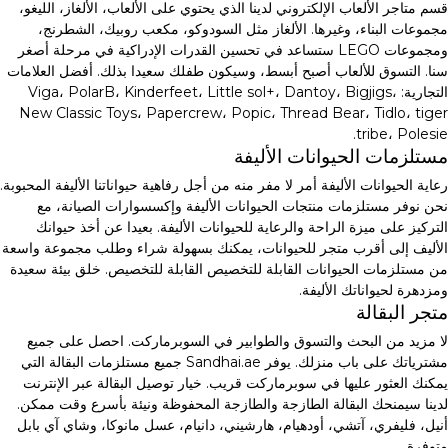
قسم متاجر الألعاب الإلكتروني لدينا الذي يحتوي على الألعاب، الألغاز، الليغو،
مجموعات البناء، وغيرها. الألغاز مثل السودوكو، مكعب روبيك، الشطرنج،
ومجموعات LEGO ستساعد في تحسين القدرات الإدراكية في مرحلة أصغر
سنا. التسوق للألعاب أصبح أبسط، وسيكون طفلك سعيدا بذلك. أفضل العلامات
التجارية: Viga، PolarB، Kinderfeet، Little sol+، Dantoy، Bigjigs،
New Classic Toys، Papercrew، Popic، Thread Bear، Tidlo، tiger
tribe، Polesie.
مستلزمات الحيوانات الأليفة
رعاية الحيوانات الأليفة أمر لا مفر منه من أجل رفاهية حيواناتنا الأليفة المحبوبة.
نحن نوفر مستلزمات منتجات الحيوانات الأليفة وإكسسوارات الصيانة، مع
التركيز على ميزة الراحة والرعاية للحيوانات الأليفة. بعيدا عن أخذ حيوانك
الأليف إلى أقرب متجر للحيوانات، يمكنك بسهولة شراء وطلب مجموعة واسعة
من مستلزمات الحيوانات القابلة للتخصيص القابلة للتخصيص. خلق بيئة سعيدة
ومزدهرة لحيواناتك الأليفة.
متجر البقالة
لا مزيد من البحث والتسوق والطوابير في السوبرماركت. احصل على جميع
مشترياتك على باب منزلك. يوفر Sandhai.ae جميع مستلزمات البقالة التي
يمكنك العثور عليها في سوبرماركت قريب. خيار توصيل البقالة عبر الإنترنت
لدينا سيمنحك البقالة الطازجة والطازجة المحفوظة ونيئة بأسرع وقت ممكن.
أنيل، فليفري، آتشي، أودهيام، هارشيني، دانيام، عسل مانوكا، وشاي آي بابل
متوفرة