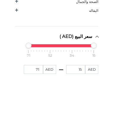
الصحة والجمال
البقاله
سعر البيع (AED )
71
52
34
15
AED
AED