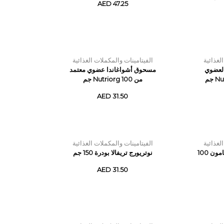
AED 47.25
لغذائية
الفيتامينات والمكملات الغذائية
لعضوي
مسحوق أشواغاندا عضوي معتمد
من Nutriorg 100 جم
AED 31.50
لغذائية
الفيتامينات والمكملات الغذائية
نوتريورج مسحوق بذور جامون 100
نوتريورج تريفالا بودرة 150 جم
AED 31.50