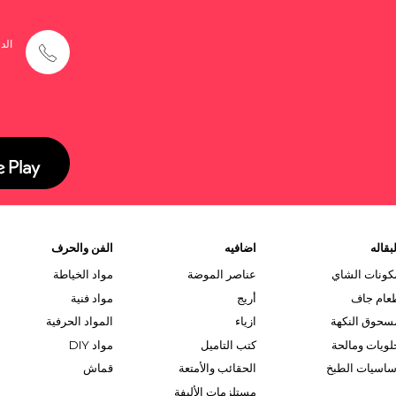
الد
بقاله
اضافيه
الفن والحرف
كونات الشاي
عناصر الموضة
مواد الخياطة
عام جاف
أريج
مواد فنية
سحوق النكهة
ازياء
المواد الحرفية
لويات ومالحة
كتب التاميل
مواد DIY
ساسيات الطبخ
الحقائب والأمتعة
قماش
مستلزمات الأليفة