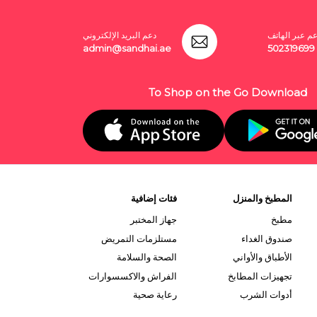
عم عبر الهاتف
دعم البريد الإلكتروني
admin@sandhai.ae
502319699
To Shop on the Go Download
المطبخ والمنزل
فئات إضافية
مطبخ
جهاز المختبر
صندوق الغداء
مستلزمات التمريض
الأطباق والأواني
الصحة والسلامة
تجهيزات المطابخ
الفراش والاكسسوارات
أدوات الشرب
رعاية صحية