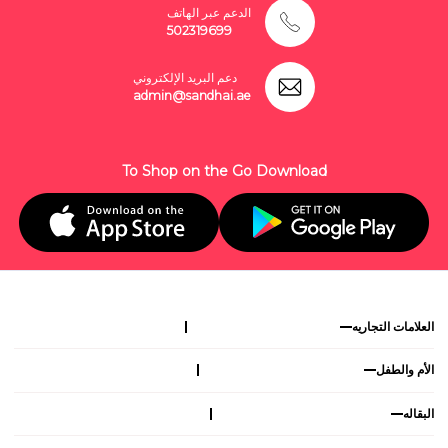
الدعم عبر الهاتف
502319699
دعم البريد الإلكتروني
admin@sandhai.ae
To Shop on the Go Download
العلامات التجاريه
الأم والطفل
البقاله