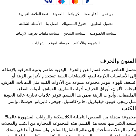
من نحن
أعلن معنا
كن بائعا
المدونة
قصة العلامة التجارية
تحميل التطبيق
حقوق المستهلك
اتصل بنا
الأسئلة الشائعة
سياسة الخصوصية
سياسة الشحن
سياسة ملفات تعريف الارتباط
الشروط والأحكام
خريطة الموقع
شهادات
الفنون والحرف
تشمل العناصر تحت قسم الفن والحرف اليدوية عناصر يدوية الحرفية بالإضافة
إلى الأساسيات اللازمة لصنع الانطباعات الفنية. تستخدم لأغراض الزينة أو
كشغف للهواة. تتوفر مجموعة متنوعة من الأدوات الفنية مثل الدهانات، الفرش،
لوحات الألوان، أوراق الحرف، أدوات التطريز، القماش، أدوات القطع،
الملصقات، وأدوات الزينة ضمن هذا القسم. تتوفر علامات تجارية عالية الجودة
مثل رينجر، فونبو، فيفيكريل، فابر-كاستيل، جوفي، فابريانو، فوسكا، وإلمر.
الكتب
مجموعة مذهلة من القصص التاميلية الكلاسيكية والروايات المشهورة عالميا!!
ستجد الكثير منها تحت هذا القسم. هذه المجموعة المختارة من الكتب والمجلات
وكتب الرحلات ستأخذك إلى عالم الفانتازيا الساحر ولن تفشل أبدا في منحك