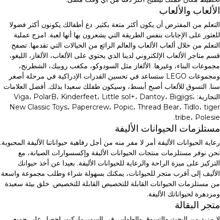
الألعاب والألعاب
التعلم من المفترض أن يكون أكثر متعة بكثير. دع أطفالك يكونون أكثر فضولا
للعثور على الإجابات بنفس الطريقة التي يشعرون بها أنها لعبة. امزج عملية
التعلم من خلال ألعاب الألعاب والعالم الرائع من الخيالات التي تقدمها. تصفح
قسم متاجر الألعاب الإلكتروني لدينا الذي يحتوي على الألعاب، الألغاز، الليغو،
مجموعات البناء، وغيرها. الألغاز مثل السودوكو، مكعب روبيك، الشطرنج،
ومجموعات LEGO ستساعد في تحسين القدرات الإدراكية في مرحلة أصغر
سنا. التسوق للألعاب أصبح أبسط، وسيكون طفلك سعيدا بذلك. أفضل العلامات
التجارية: Viga، PolarB، Kinderfeet، Little sol+، Dantoy، Bigjigs،
New Classic Toys، Papercrew، Popic، Thread Bear، Tidlo، tiger
tribe، Polesie.
مستلزمات الحيوانات الأليفة
رعاية الحيوانات الأليفة أمر لا مفر منه من أجل رفاهية حيواناتنا الأليفة المحبوبة.
نحن نوفر مستلزمات منتجات الحيوانات الأليفة وإكسسوارات الصيانة، مع
التركيز على ميزة الراحة والرعاية للحيوانات الأليفة. بعيدا عن أخذ حيوانك
الأليف إلى أقرب متجر للحيوانات، يمكنك بسهولة شراء وطلب مجموعة واسعة
من مستلزمات الحيوانات القابلة للتخصيص القابلة للتخصيص. خلق بيئة سعيدة
ومزدهرة لحيواناتك الأليفة.
متجر البقالة
لا مزيد من البحث والتسوق والطوابير في السوبرماركت. احصل على جميع