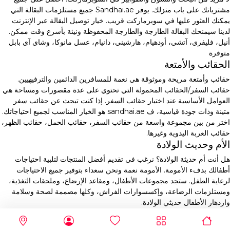
مشترياتك على باب منزلك. يوفر Sandhai.ae جميع مستلزمات البقالة التي
يمكنك العثور عليها في سوبرماركت قريب. خيار توصيل البقالة عبر الإنترنت
لدينا سيمنحك البقالة الطازجة والطازجة المحفوظة ونيئة بأسرع وقت ممكن.
أنيل، فليفري، آتشي، أودهيام، هارشيني، دانيام، عسل مانوكا، وشاي آي بابل
متوفرة
الحقائب والأمتعة
حقائب وأمتعة مريحة وموثوقة هي نعمة للمسافرين الدائمين والترفيهيين.
حقائب السفر/الحقائب المحمولة التي تحتوي على عدة مقصورات ومساحة هي
العوامل الأساسية عند اختيار حقائب السفر. إذا كنت تبحث عن حقائب سفر
متينة وذات جودة قياسية، ف sandhai.ae هو الخيار المناسب لجميع احتياجاتك.
اختر من بين مجموعة واسعة من حقائب السفر، حقائب الحمل، حقائب الظهر،
حقائب العربة اليدوية وغيرها.
الأم وحديث الولادة
هل أنت أم حديثة الولادة؟ نرغب في تقديم أفضل المنتجات لتلبية احتياجات
أطفالك بدفء الأمومة. الأمومة نعمة ونحن سعداء بتوفير جميع الاحتياجات
لرعاية الطفل. ستجد مجموعات الأطفال، ومقاعد الإرضاع، وملحقات التغذية،
ومستلزمات الرضاعة، وإكسسوارات الفراش، وكلها مصممة لصحة وسلامة
وازدهار الأطفال حديثي الولادة.