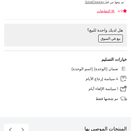
تم بيعها من قبل
SolidDisplay
4.9
18 التعليقات
هل لديك واحدة للبيع؟
بيع في السوق
خيارات التسليم
ضمان {الوحدة} {اسم الوحدة}.
4 سياسة إرجاع الأيام
1 سياسة الإلغاء أيام
تم شحنها فقط
المنتجات الموصى بها