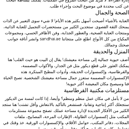
إثارة القراءة. لا مزيد من البحث المروع في المكتبات. يمكنك ببساطة البحث
عن كتب محددة في موضوع البحث وإجراء طلب.
الصحة والجمال
العناية بالأشياء أصبحت أسهل بكثير هذه الأيام! لا شيء سوى التعبير عن الذات
يمنحك الثقة القصوى. ستجدين الكثير من مستحضرات التجميل للعناية الذاتية،
ومنتجات العناية الصحية، والعطور الجذابة، وفن الأظافر الحسي، ومجموعات
المكياج من كل الأنواع. اطلع على منتجاتنا sandhai.ae وانشر أناقة جوانب
صحتك وجمالك.
المنزل والحديقة
أضف حيوية جمالية إلى مساحة معيشتك! يقال إن البيت هو حيث القلب! هنا
يمكنك العثور على قطع ديكور مثل فن الجدار، والأكواب المصممة،
والقرطاسية، وإكسسوارات الحديقة، وأدوات المطبخ المبتكرة. هذه
الإكسسوارات المصممة ستعزز جمال مساحة معيشتك الشخصية. تصبح الحياة
فنا وسيصبح مكان المعيشة أكثر حيوية!
مستلزمات مكتبية القرطاسية
من لا يأمل في مكان عمل منظم ومنظم؟ وأيضا، إذا كانت لمسة من الديكور
ستجعلك أكثر إنتاجية وتفانيا، فستشعر بالتأكيد بالانتعاش وأقل تشتت! هنا ستجد
الكثير من الأفكار الجديدة لإدارة مساحة عملك. تصفح مجموعة مستلزمات
المكتب مثل إكسسوارات الطاولة، الإطارات المرحة، المصابيح، ملفات
المجلات، دفاتر المكتب، حوامل الأقلام، والإكسسوارات الورقية. خذ وقتك في
تخطيط مكان عملك ليصبح أكثر دفئا من أي وقت مضى!