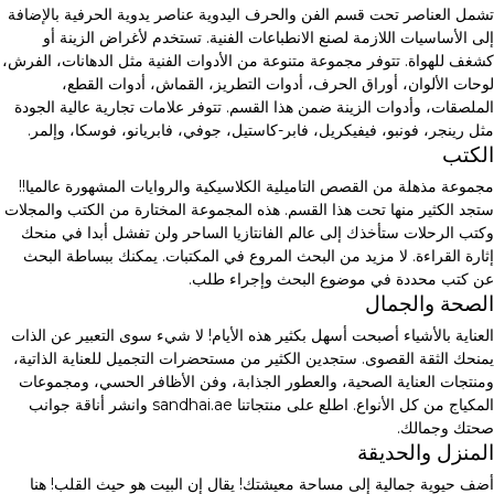
تشمل العناصر تحت قسم الفن والحرف اليدوية عناصر يدوية الحرفية بالإضافة
إلى الأساسيات اللازمة لصنع الانطباعات الفنية. تستخدم لأغراض الزينة أو
كشغف للهواة. تتوفر مجموعة متنوعة من الأدوات الفنية مثل الدهانات، الفرش،
لوحات الألوان، أوراق الحرف، أدوات التطريز، القماش، أدوات القطع،
الملصقات، وأدوات الزينة ضمن هذا القسم. تتوفر علامات تجارية عالية الجودة
مثل رينجر، فونبو، فيفيكريل، فابر-كاستيل، جوفي، فابريانو، فوسكا، وإلمر.
الكتب
مجموعة مذهلة من القصص التاميلية الكلاسيكية والروايات المشهورة عالميا!!
ستجد الكثير منها تحت هذا القسم. هذه المجموعة المختارة من الكتب والمجلات
وكتب الرحلات ستأخذك إلى عالم الفانتازيا الساحر ولن تفشل أبدا في منحك
إثارة القراءة. لا مزيد من البحث المروع في المكتبات. يمكنك ببساطة البحث
عن كتب محددة في موضوع البحث وإجراء طلب.
الصحة والجمال
العناية بالأشياء أصبحت أسهل بكثير هذه الأيام! لا شيء سوى التعبير عن الذات
يمنحك الثقة القصوى. ستجدين الكثير من مستحضرات التجميل للعناية الذاتية،
ومنتجات العناية الصحية، والعطور الجذابة، وفن الأظافر الحسي، ومجموعات
المكياج من كل الأنواع. اطلع على منتجاتنا sandhai.ae وانشر أناقة جوانب
صحتك وجمالك.
المنزل والحديقة
أضف حيوية جمالية إلى مساحة معيشتك! يقال إن البيت هو حيث القلب! هنا