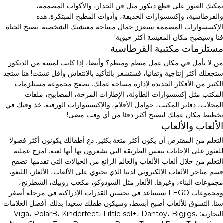
يمكنك العثور على قطع ديكور مثل فن الجدار، والأكواب المصممة،
والقرطاسية، وإكسسوارات الحديقة، وأدوات المطبخ المبتكرة. هذه
الإكسسوارات المصممة ستعزز جمال مساحة معيشتك الشخصية. تصبح الحياة
فنا وسيصبح مكان المعيشة أكثر حيوية!
مستلزمات مكتبية القرطاسية
من لا يأمل في مكان عمل منظم ومنظم؟ وأيضا، إذا كانت لمسة من الديكور
ستجعلك أكثر إنتاجية وتفانيا، فستشعر بالتأكيد بالانتعاش وأقل تشتت! هنا ستجد
الكثير من الأفكار الجديدة لإدارة مساحة عملك. تصفح مجموعة مستلزمات
المكتب مثل إكسسوارات الطاولة، الإطارات المرحة، المصابيح، ملفات
المجلات، دفاتر المكتب، حوامل الأقلام، والإكسسوارات الورقية. خذ وقتك في
تخطيط مكان عملك ليصبح أكثر دفئا من أي وقت مضى!
الألعاب والألعاب
التعلم من المفترض أن يكون أكثر متعة بكثير. دع أطفالك يكونون أكثر فضولا
للعثور على الإجابات بنفس الطريقة التي يشعرون بها أنها لعبة. امزج عملية
التعلم من خلال ألعاب الألعاب والعالم الرائع من الخيالات التي تقدمها. تصفح
قسم متاجر الألعاب الإلكتروني لدينا الذي يحتوي على الألعاب، الألغاز، الليغو،
مجموعات البناء، وغيرها. الألغاز مثل السودوكو، مكعب روبيك، الشطرنج،
ومجموعات LEGO ستساعد في تحسين القدرات الإدراكية في مرحلة أصغر
سنا. التسوق للألعاب أصبح أبسط، وسيكون طفلك سعيدا بذلك. أفضل العلامات
التجارية: Viga، PolarB، Kinderfeet، Little sol+، Dantoy، Bigjigs،