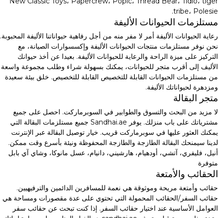
New Classic Toys، Papercrew، Popic، Thread Bear، Tidlo، tiger
tribe، Polesie.
مستلزمات الحيوانات الأليفة
رعاية الحيوانات الأليفة أمر لا مفر منه من أجل رفاهية حيواناتنا الأليفة المحبوبة.
نحن نوفر مستلزمات منتجات الحيوانات الأليفة وإكسسوارات الصيانة، مع
التركيز على ميزة الراحة والرعاية للحيوانات الأليفة. بعيدا عن أخذ حيوانك
الأليف إلى أقرب متجر للحيوانات، يمكنك بسهولة شراء وطلب مجموعة واسعة
من مستلزمات الحيوانات القابلة للتخصيص القابلة للتخصيص. خلق بيئة سعيدة
ومزدهرة لحيواناتك الأليفة.
متجر البقالة
لا مزيد من البحث والتسوق والطوابير في السوبرماركت. احصل على جميع
مشترياتك على باب منزلك. يوفر Sandhai.ae جميع مستلزمات البقالة التي
يمكنك العثور عليها في سوبرماركت قريب. خيار توصيل البقالة عبر الإنترنت
لدينا سيمنحك البقالة الطازجة والطازجة المحفوظة ونيئة بأسرع وقت ممكن.
أنيل، فليفري، آتشي، أودهيام، هارشيني، دانيام، عسل مانوكا، وشاي آي بابل
متوفرة
الحقائب والأمتعة
حقائب وأمتعة مريحة وموثوقة هي نعمة للمسافرين الدائمين والترفيهيين.
حقائب السفر/الحقائب المحمولة التي تحتوي على عدة مقصورات ومساحة هي
العوامل الأساسية عند اختيار حقائب السفر. إذا كنت تبحث عن حقائب سفر