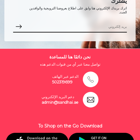
يشترك
اترك بريدك الإلكتروني هنا وابق على اطلاع بعروضنا الترويجية والوافدين
الجدد.
نحن دائمًا هنا للمساعدة
تواصل معنا عبر أي من قنوات الدعم هذه
الدعم عبر الهاتف
502319699
دعم البريد الإلكتروني
admin@sandhai.ae
To Shop on the Go Download