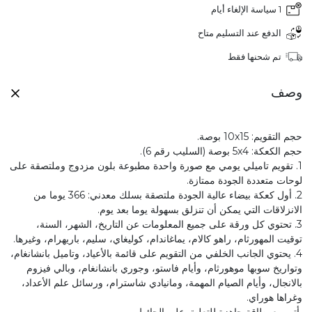
1 سياسة الإلغاء أيام
الدفع عند التسليم متاح
تم شحنها فقط
وصف
حجم التقويم: 10x15 بوصة.
حجم الكعكة: 5x4 بوصة (السليب رقم 6).
1. تقويم تاميلي يومي مع صورة واحدة مطبوعة بلون مزدوج وملتصقة على
لوحات متعددة الجودة ممتازة.
2. أول كعكة بيضاء عالية الجودة ملتصقة بسلك معدني: 366 يوما من
الانزلاقات التي يمكن أن تنزلق بسهولة يوما بعد يوم.
3. تحتوي كل ورقة على جميع المعلومات عن التاريخ، الشهر، السنة،
توقيت المهورثام، راهو كالام، يماغاندام، كوليغاي، سليم، باريهرام، وغيرها.
4. يحتوي الجانب الخلفي من التقويم على قائمة بالأعياد، وتاميل بانشانغام،
وتواريخ سوبها موهورثام، وأيام فاستو، وجوري بانشانغام، وبالي فيزوم
بالانجال، وأيام الصيام المهمة، ومانيادي شاسترام، ورسائل علم الأعداد،
وغراها هوراي.
يأتي مع بطاقة جاهزة للتعليق على الحائط.