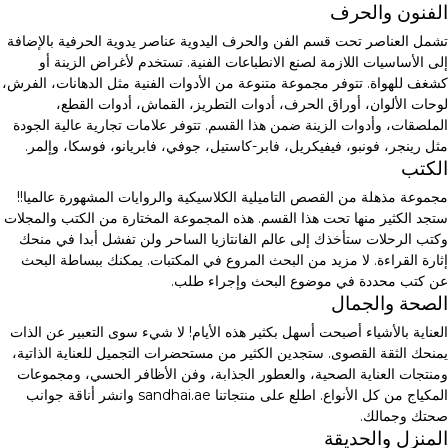
الفنون والحرف
تشمل العناصر تحت قسم الفن والحرف اليدوية عناصر يدوية الحرفية بالإضافة
إلى الأساسيات اللازمة لصنع الانطباعات الفنية. تستخدم لأغراض الزينة أو
كشغف للهواة. تتوفر مجموعة متنوعة من الأدوات الفنية مثل الدهانات، الفرش،
لوحات الألوان، أوراق الحرف، أدوات التطريز، القماش، أدوات القطع،
الملصقات، وأدوات الزينة ضمن هذا القسم. تتوفر علامات تجارية عالية الجودة
مثل رينجر، فونبو، فيفيكريل، فابر-كاستيل، جوفي، فابريانو، فوسكا، وإلمر.
الكتب
مجموعة مذهلة من القصص التاميلية الكلاسيكية والروايات المشهورة عالميا!!
ستجد الكثير منها تحت هذا القسم. هذه المجموعة المختارة من الكتب والمجلات
وكتب الرحلات ستأخذك إلى عالم الفانتازيا الساحر ولن تفشل أبدا في منحك
إثارة القراءة. لا مزيد من البحث المروع في المكتبات. يمكنك ببساطة البحث
عن كتب محددة في موضوع البحث وإجراء طلب.
الصحة والجمال
العناية بالأشياء أصبحت أسهل بكثير هذه الأيام! لا شيء سوى التعبير عن الذات
يمنحك الثقة القصوى. ستجدين الكثير من مستحضرات التجميل للعناية الذاتية،
ومنتجات العناية الصحية، والعطور الجذابة، وفن الأظافر الحسي، ومجموعات
المكياج من كل الأنواع. اطلع على منتجاتنا sandhai.ae وانشر أناقة جوانب
صحتك وجمالك.
المنزل والحديقة