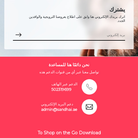
يشترك
اترك بريدك الإلكتروني هنا وابق على اطلاع بعروضنا الترويجية والوافدين
الجدد.
نحن دائمًا هنا للمساعدة
تواصل معنا عبر أي من قنوات الدعم هذه
الدعم عبر الهاتف
502319699
دعم البريد الإلكتروني
admin@sandhai.ae
To Shop on the Go Download