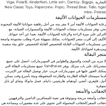
التجارية: Viga، PolarB، Kinderfeet، Little sol+، Dantoy، Bigjigs،
New Classic Toys، Papercrew، Popic، Thread Bear، Tidlo، tiger
tribe، Polesie.
مستلزمات الحيوانات الأليفة
رعاية الحيوانات الأليفة أمر لا مفر منه من أجل رفاهية حيواناتنا الأليفة المحبوبة.
نحن نوفر مستلزمات منتجات الحيوانات الأليفة وإكسسوارات الصيانة، مع
التركيز على ميزة الراحة والرعاية للحيوانات الأليفة. بعيدا عن أخذ حيوانك
الأليف إلى أقرب متجر للحيوانات، يمكنك بسهولة شراء وطلب مجموعة واسعة
من مستلزمات الحيوانات القابلة للتخصيص القابلة للتخصيص. خلق بيئة سعيدة
ومزدهرة لحيواناتك الأليفة.
متجر البقالة
لا مزيد من البحث والتسوق والطوابير في السوبرماركت. احصل على جميع
مشترياتك على باب منزلك. يوفر Sandhai.ae جميع مستلزمات البقالة التي
يمكنك العثور عليها في سوبرماركت قريب. خيار توصيل البقالة عبر الإنترنت
لدينا سيمنحك البقالة الطازجة والطازجة المحفوظة ونيئة بأسرع وقت ممكن.
أنيل، فليفري، آتشي، أودهيام، هارشيني، دانيام، عسل مانوكا، وشاي آي بابل
متوفرة
الحقائب والأمتعة
حقائب وأمتعة مريحة وموثوقة هي نعمة للمسافرين الدائمين والترفيهيين.
حقائب السفر/الحقائب المحمولة التي تحتوي على عدة مقصورات ومساحة هي