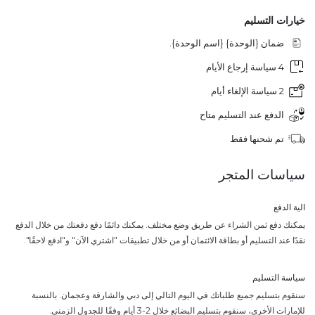
خيارات التسليم
ضمان {الوحدة} {اسم الوحدة}.
4 سياسة إرجاع الأيام
2 سياسة الإلغاء أيام
الدفع عند التسليم متاح
تم شحنها فقط
سياسات المتجر
الية الدفع
يمكنك دفع ثمن الشراء عن طريق وضع مختلف. يمكنك دائمًا دفع دفعتك من خلال الدفع
نقدًا عند التسليم أو بطاقة الائتمان أو من خلال تطبيقات "اشتري الآن" و"ادفع لاحقًا".
سياسة التسليم
سنقوم بتسليم جميع طلباتك في اليوم التالي إلى دبي والشارقة وعجمان. بالنسبة
للإمارات الأخرى، سنقوم بتسليم البضائع خلال 2-3 أيام وفقًا للجدول الزمني.