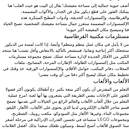
أضف حيوية جمالية إلى مساحة معيشتك! يقال إن البيت هو حيث القلب! هنا
يمكنك العثور على قطع ديكور مثل فن الجدار، والأكواب المصممة،
والقرطاسية، وإكسسوارات الحديقة، وأدوات المطبخ المبتكرة. هذه
الإكسسوارات المصممة ستعزز جمال مساحة معيشتك الشخصية. تصبح الحياة
فنا وسيصبح مكان المعيشة أكثر حيوية!
مستلزمات مكتبية القرطاسية
من لا يأمل في مكان عمل منظم ومنظم؟ وأيضا، إذا كانت لمسة من الديكور
ستجعلك أكثر إنتاجية وتفانيا، فستشعر بالتأكيد بالانتعاش وأقل تشتت! هنا ستجد
الكثير من الأفكار الجديدة لإدارة مساحة عملك. تصفح مجموعة مستلزمات
المكتب مثل إكسسوارات الطاولة، الإطارات المرحة، المصابيح، ملفات
المجلات، دفاتر المكتب، حوامل الأقلام، والإكسسوارات الورقية. خذ وقتك في
تخطيط مكان عملك ليصبح أكثر دفئا من أي وقت مضى!
الألعاب والألعاب
التعلم من المفترض أن يكون أكثر متعة بكثير. دع أطفالك يكونون أكثر فضولا
للعثور على الإجابات بنفس الطريقة التي يشعرون بها أنها لعبة. امزج عملية
التعلم من خلال ألعاب الألعاب والعالم الرائع من الخيالات التي تقدمها. تصفح
قسم متاجر الألعاب الإلكتروني لدينا الذي يحتوي على الألعاب، الألغاز، الليغو،
مجموعات البناء، وغيرها. الألغاز مثل السودوكو، مكعب روبيك، الشطرنج،
ومجموعات LEGO ستساعد في تحسين القدرات الإدراكية في مرحلة أصغر
سنا. التسوق للألعاب أصبح أبسط، وسيكون طفلك سعيدا بذلك. أفضل العلامات