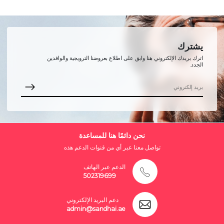
يشترك
اترك بريدك الإلكتروني هنا وابق على اطلاع بعروضنا الترويجية والوافدين
الجدد.
نحن دائمًا هنا للمساعدة
تواصل معنا عبر أي من قنوات الدعم هذه
الدعم عبر الهاتف
502319699
دعم البريد الإلكتروني
admin@sandhai.ae