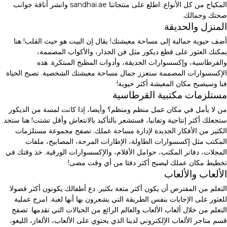
المكياج من كل الأنواع. اطلع على منتجاتنا sandhai.ae وانشر أناقة جوانب
صحتك وجمالك.
المنزل والحديقة
أضف حيوية جمالية إلى مساحة معيشتك! يقال إن البيت هو حيث القلب! هنا
يمكنك العثور على قطع ديكور مثل فن الجدار، والأكواب المصممة،
والقرطاسية، وإكسسوارات الحديقة، وأدوات المطبخ المبتكرة. هذه
الإكسسوارات المصممة ستعزز جمال مساحة معيشتك الشخصية. تصبح الحياة
فنا وسيصبح مكان المعيشة أكثر حيوية!
مستلزمات مكتبية القرطاسية
من لا يأمل في مكان عمل منظم ومنظم؟ وأيضا، إذا كانت لمسة من الديكور
ستجعلك أكثر إنتاجية وتفانيا، فستشعر بالتأكيد بالانتعاش وأقل تشتت! هنا ستجد
الكثير من الأفكار الجديدة لإدارة مساحة عملك. تصفح مجموعة مستلزمات
المكتب مثل إكسسوارات الطاولة، الإطارات المرحة، المصابيح، ملفات
المجلات، دفاتر المكتب، حوامل الأقلام، والإكسسوارات الورقية. خذ وقتك في
تخطيط مكان عملك ليصبح أكثر دفئا من أي وقت مضى!
الألعاب والألعاب
التعلم من المفترض أن يكون أكثر متعة بكثير. دع أطفالك يكونون أكثر فضولا
للعثور على الإجابات بنفس الطريقة التي يشعرون بها أنها لعبة. امزج عملية
التعلم من خلال ألعاب الألعاب والعالم الرائع من الخيالات التي تقدمها. تصفح
قسم متاجر الألعاب الإلكتروني لدينا الذي يحتوي على الألعاب، الألغاز، الليغو،