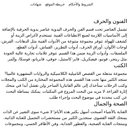
الشروط والأحكام
خريطة الموقع
شهادات
الفنون والحرف
تشمل العناصر تحت قسم الفن والحرف اليدوية عناصر يدوية الحرفية بالإضافة
إلى الأساسيات اللازمة لصنع الانطباعات الفنية. تستخدم لأغراض الزينة أو
كشغف للهواة. تتوفر مجموعة متنوعة من الأدوات الفنية مثل الدهانات، الفرش،
لوحات الألوان، أوراق الحرف، أدوات التطريز، القماش، أدوات القطع،
الملصقات، وأدوات الزينة ضمن هذا القسم. تتوفر علامات تجارية عالية الجودة
مثل رينجر، فونبو، فيفيكريل، فابر-كاستيل، جوفي، فابريانو، فوسكا، وإلمر.
الكتب
مجموعة مذهلة من القصص التاميلية الكلاسيكية والروايات المشهورة عالميا!!
ستجد الكثير منها تحت هذا القسم. هذه المجموعة المختارة من الكتب والمجلات
وكتب الرحلات ستأخذك إلى عالم الفانتازيا الساحر ولن تفشل أبدا في منحك
إثارة القراءة. لا مزيد من البحث المروع في المكتبات. يمكنك ببساطة البحث
عن كتب محددة في موضوع البحث وإجراء طلب.
الصحة والجمال
العناية بالأشياء أصبحت أسهل بكثير هذه الأيام! لا شيء سوى التعبير عن الذات
يمنحك الثقة القصوى. ستجدين الكثير من مستحضرات التجميل للعناية الذاتية،
ومنتجات العناية الصحية، والعطور الجذابة، وفن الأظافر الحسي، ومجموعات