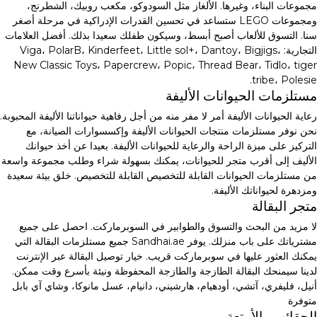
مجموعات البناء، وغيرها. الألغاز مثل السودوكو، مكعب روبيك، الشطرنج،
ومجموعات LEGO ستساعد في تحسين القدرات الإدراكية في مرحلة أصغر
سنا. التسوق للألعاب أصبح أبسط، وسيكون طفلك سعيدا بذلك. أفضل العلامات
التجارية: Viga، PolarB، Kinderfeet، Little sol+، Dantoy، Bigjigs،
New Classic Toys، Papercrew، Popic، Thread Bear، Tidlo، tiger
tribe، Polesie.
مستلزمات الحيوانات الأليفة
رعاية الحيوانات الأليفة أمر لا مفر منه من أجل رفاهية حيواناتنا الأليفة المحبوبة.
نحن نوفر مستلزمات منتجات الحيوانات الأليفة وإكسسوارات الصيانة، مع
التركيز على ميزة الراحة والرعاية للحيوانات الأليفة. بعيدا عن أخذ حيوانك
الأليف إلى أقرب متجر للحيوانات، يمكنك بسهولة شراء وطلب مجموعة واسعة
من مستلزمات الحيوانات القابلة للتخصيص القابلة للتخصيص. خلق بيئة سعيدة
ومزدهرة لحيواناتك الأليفة.
متجر البقالة
لا مزيد من البحث والتسوق والطوابير في السوبرماركت. احصل على جميع
مشترياتك على باب منزلك. يوفر Sandhai.ae جميع مستلزمات البقالة التي
يمكنك العثور عليها في سوبرماركت قريب. خيار توصيل البقالة عبر الإنترنت
لدينا سيمنحك البقالة الطازجة والطازجة المحفوظة ونيئة بأسرع وقت ممكن.
أنيل، فليفري، آتشي، أودهيام، هارشيني، دانيام، عسل مانوكا، وشاي آي بابل
متوفرة
الحقائب والأمتعة